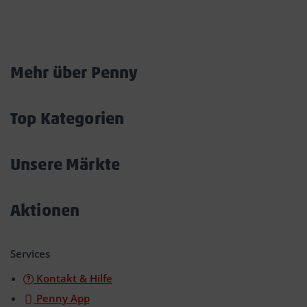
Marktkarte
Mehr über Penny
Akkordeon
öffnen/schließen
Top Kategorien
Akkordeon
öffnen/schließen
Unsere Märkte
Akkordeon
öffnen/schließen
Aktionen
Akkordeon
öffnen/schließen
Services
Kontakt & Hilfe
Penny App