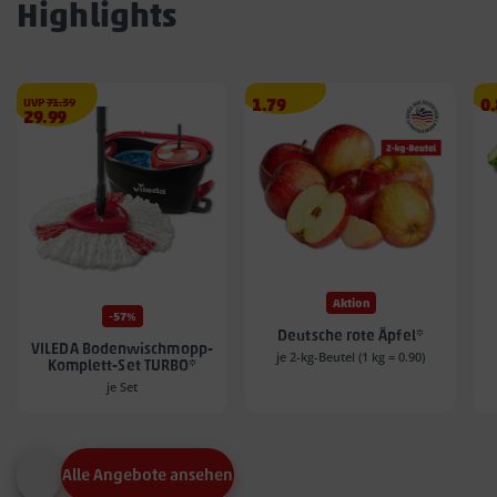
Highlights
€
Angebotspreis
A
UVP
71.39
1.79
0
Angebotspreis
29.99
1.79
0.
29.99
€
€
€
Aktion
-57%
Deutsche rote Äpfel*
VILEDA Bodenwischmopp-
je 2-kg-Beutel (1 kg = 0.90)
Komplett-Set TURBO*
je Set
Alle Angebote ansehen