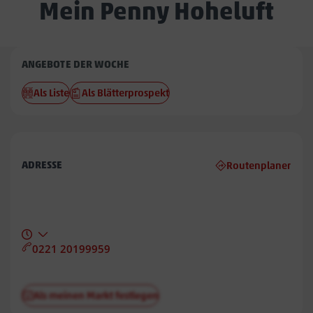
Mein Penny Hoheluft
Penny
ANGEBOTE DER WOCHE
Hoheluft
Als Liste
Als Blätterprospekt
ADRESSE
Routenplaner
0221 20199959
Als meinen Markt festlegen