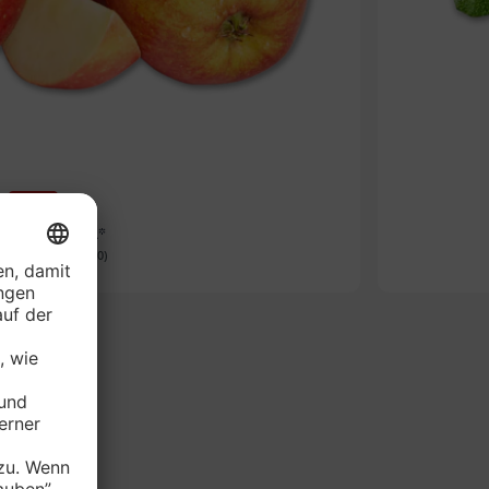
Aktion
che rote Äpfel*
-Beutel (1 kg = 0.90)