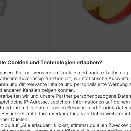
Deuts
BO*
je 2-kg
nem Markt