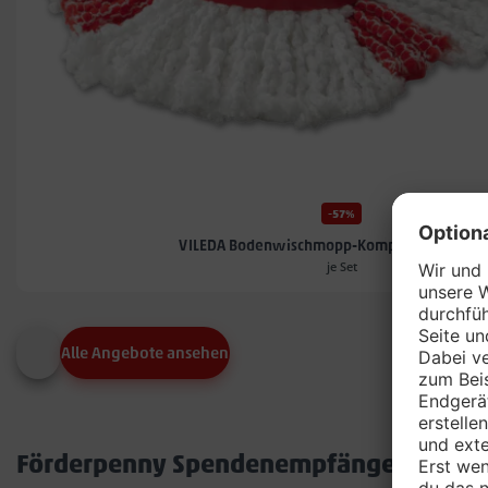
-57%
VILEDA Bodenwischmopp-Komplett-Set TUR
je Set
Alle Angebote ansehen
Förderpenny Spendenempfänger in dei