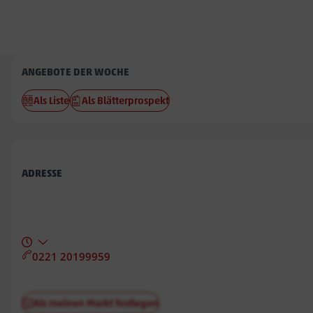
Penny
ANGEBOTE DER WOCHE
Hegeneck
Als Liste
Als Blätterprospekt
ADRESSE
0221 20199959
Als meinen Markt festlegen