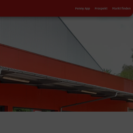
Sekundärnavigation
Penny App
Prospekt
Markt finden