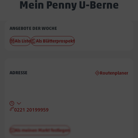
Mein Penny U-Berne
Penny
ANGEBOTE DER WOCHE
U-
Als Liste
Als Blätterprospekt
Berne
ADRESSE
Routenplaner
0221 20199959
Als meinen Markt festlegen