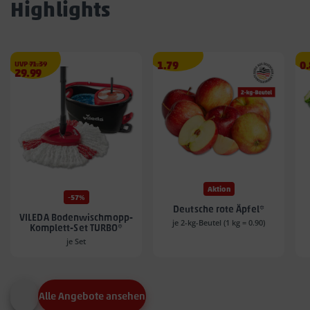
Highlights
€
Angebotspreis
A
UVP
71.39
1.79
0
Angebotspreis
29.99
1.79
0.
29.99
€
€
€
Aktion
-57%
Deutsche rote Äpfel*
VILEDA Bodenwischmopp-
je 2-kg-Beutel (1 kg = 0.90)
Komplett-Set TURBO*
je Set
Alle Angebote ansehen