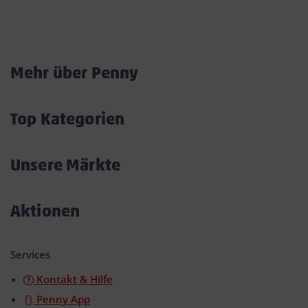
Marktkarte
Mehr über Penny
Akkordeon
öffnen/schließen
Top Kategorien
Akkordeon
öffnen/schließen
Unsere Märkte
Akkordeon
öffnen/schließen
Aktionen
Akkordeon
öffnen/schließen
Services
Kontakt & Hilfe
Penny App