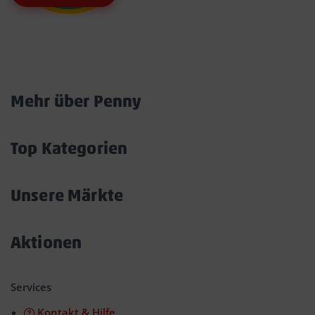
Marktkarte
Mehr über Penny
Akkordeon
öffnen/schließen
Top Kategorien
Akkordeon
öffnen/schließen
Unsere Märkte
Akkordeon
öffnen/schließen
Aktionen
Akkordeon
öffnen/schließen
Services
Kontakt & Hilfe