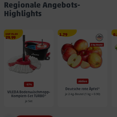
Regionale Angebots-
Highlights
€
Angebotspreis
A
UVP
71.39
1.79
0
Angebotspreis
29.99
1.79
0.
29.99
€
€
€
Aktion
-57%
Deutsche rote Äpfel*
VILEDA Bodenwischmopp-
je 2-kg-Beutel (1 kg = 0.90)
Komplett-Set TURBO*
je Set