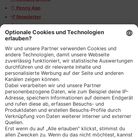
Penny App
Newsletter
WhatsApp
App
Eishockey