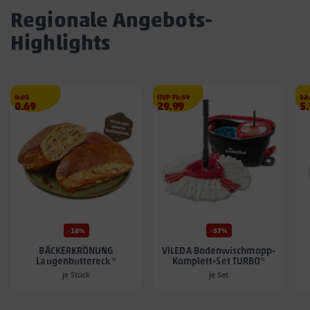
Regionale Angebots-
Highlights
Streichpreis
€
€
Str
0.85
UVP
71.39
12
Angebotspreis
Angebotspreis
A
0.69
29.99
5
0.69
29.99
5.
€
€
€
-18%
-57%
BÄCKERKRÖNUNG
VILEDA Bodenwischmopp-
Laugenbuttereck*
Komplett-Set TURBO*
je Stück
je Set