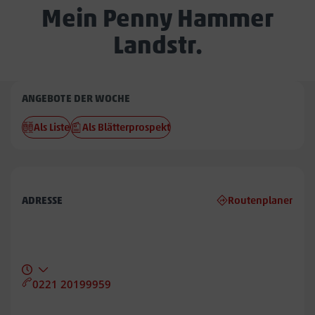
Mein Penny Hammer
Landstr.
Penny
ANGEBOTE DER WOCHE
Hammer
Als Liste
Als Blätterprospekt
Landstr.
ADRESSE
Routenplaner
0221 20199959