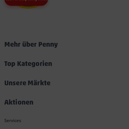
Marktkarte
Mehr über Penny
Akkordeon
öffnen/schließen
Top Kategorien
Akkordeon
öffnen/schließen
Unsere Märkte
Akkordeon
öffnen/schließen
Aktionen
Akkordeon
öffnen/schließen
Services