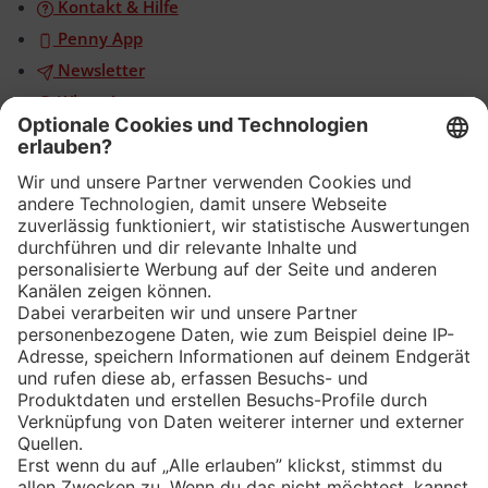
Kontakt & Hilfe
Penny App
Newsletter
WhatsApp
App