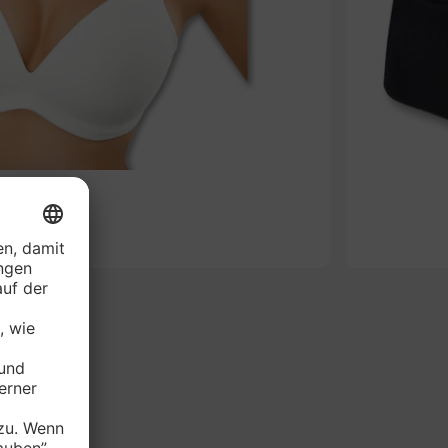
-49%
AVARIE BH*
je Stück