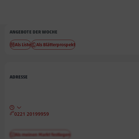
Penny
ANGEBOTE DER WOCHE
Eilbek
Als Liste
Als Blätterprospekt
ADRESSE
0221 20199959
Als meinen Markt festlegen