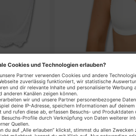
S
nem Markt