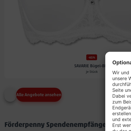
-61%
SAVARIE Bügel-BH*
je Stück
Alle Angebote ansehen
Förderpenny Spendenempfänger in dei