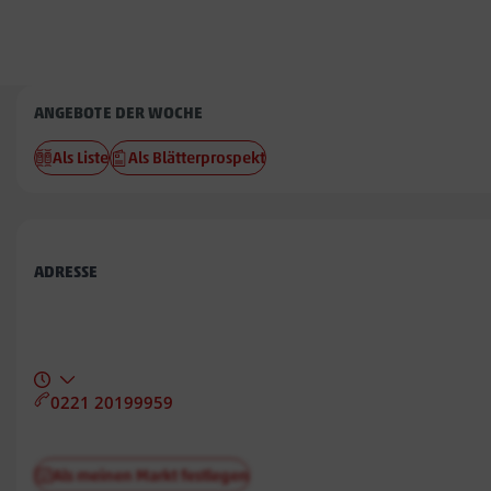
Penny
ANGEBOTE DER WOCHE
Curslack
Als Liste
Als Blätterprospekt
ADRESSE
0221 20199959
Als meinen Markt festlegen