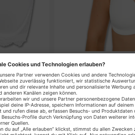
S
nem Markt