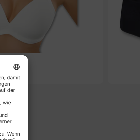
-49%
AVARIE BH*
je Stück