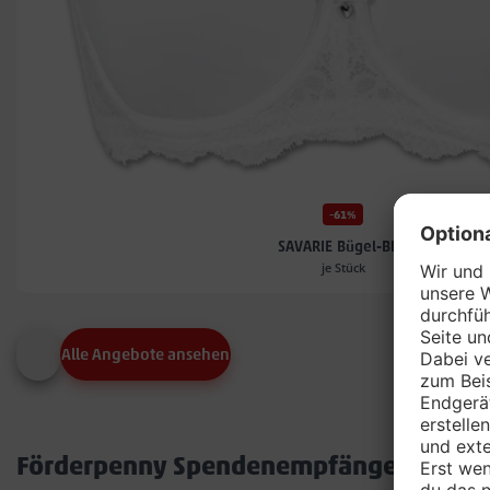
-61%
SAVARIE Bügel-BH*
je Stück
Alle Angebote ansehen
Förderpenny Spendenempfänger in dei