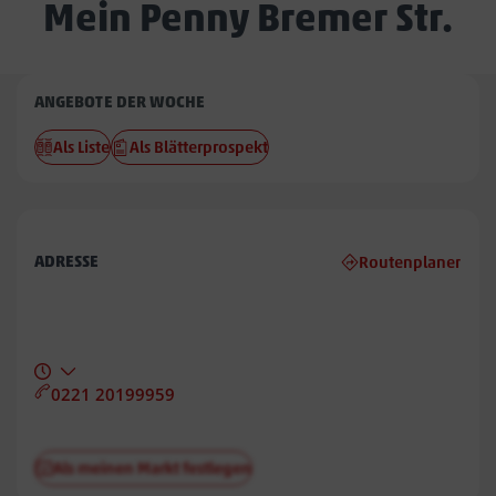
Mein Penny Bremer Str.
Penny
ANGEBOTE DER WOCHE
Bremer
Als Liste
Als Blätterprospekt
Str.
ADRESSE
Routenplaner
0221 20199959
Als meinen Markt festlegen