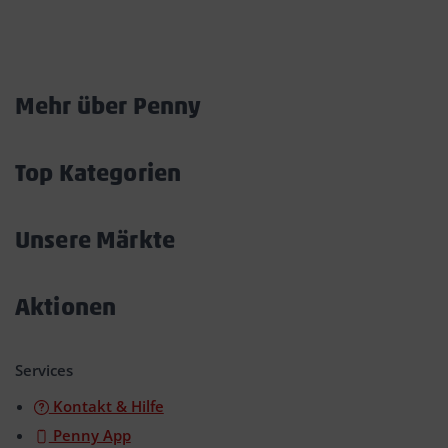
Marktkarte
Mehr über Penny
Akkordeon
öffnen/schließen
Top Kategorien
Akkordeon
öffnen/schließen
Unsere Märkte
Akkordeon
öffnen/schließen
Aktionen
Akkordeon
öffnen/schließen
Services
Kontakt & Hilfe
Penny App