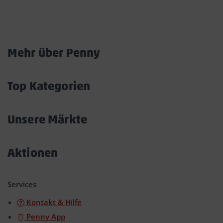
Marktkarte
Mehr über Penny
Akkordeon
öffnen/schließen
Top Kategorien
Akkordeon
öffnen/schließen
Unsere Märkte
Akkordeon
öffnen/schließen
Aktionen
Akkordeon
öffnen/schließen
Services
Kontakt & Hilfe
Penny App