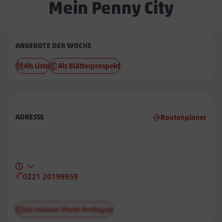
Mein Penny City
Penny
ANGEBOTE DER WOCHE
City
Als Liste
Als Blätterprospekt
ADRESSE
Routenplaner
0221 20199959
Als meinen Markt festlegen