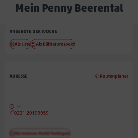
Mein Penny Beerental
Penny
ANGEBOTE DER WOCHE
Beerental
Als Liste
Als Blätterprospekt
ADRESSE
Routenplaner
0221 20199959
Als meinen Markt festlegen