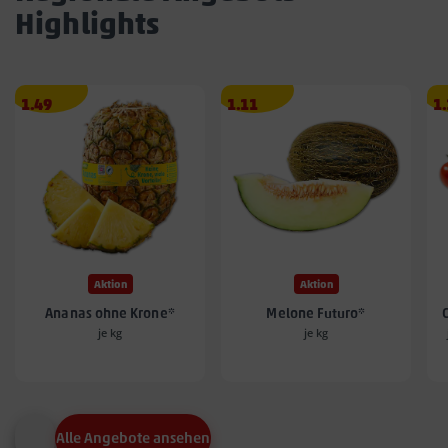
Highlights
Angebotspreis
Angebotspreis
A
1.49
1.11
1
1.49
1.11
1.
€
€
€
Aktion
Aktion
Ananas ohne Krone*
Melone Futuro*
je kg
je kg
Alle Angebote ansehen