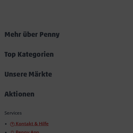
Marktkarte
Mehr über Penny
Akkordeon
öffnen/schließen
Top Kategorien
Akkordeon
öffnen/schließen
Unsere Märkte
Akkordeon
öffnen/schließen
Aktionen
Akkordeon
öffnen/schließen
Services
Kontakt & Hilfe
Penny App