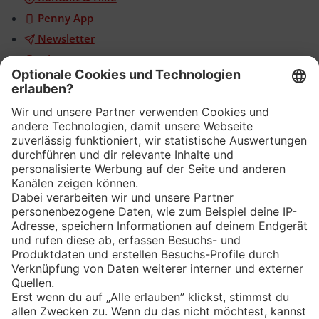
Penny App
Newsletter
WhatsApp
App
Eishockey