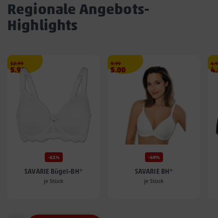
Regionale Angebots-
Highlights
Streichpreis
€
Streichpreis
€
Str
12.99
9.99
4.
Angebotspreis
Angebotspreis
A
5.99
5.00
4
5.99
5.00
4.
€
€
€
-61%
-49%
SAVARIE Bügel-BH*
SAVARIE BH*
je Stück
je Stück