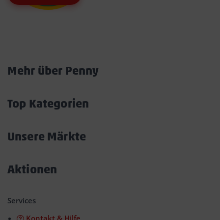
Marktkarte
Mehr über Penny
Akkordeon
öffnen/schließen
Top Kategorien
Akkordeon
öffnen/schließen
Unsere Märkte
Akkordeon
öffnen/schließen
Aktionen
Akkordeon
öffnen/schließen
Services
Kontakt & Hilfe