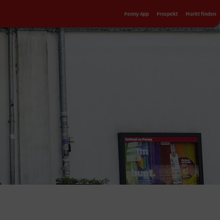
Sekundärnavigation
Penny App
Prospekt
Markt finden