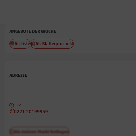
Penny
ANGEBOTE DER WOCHE
Fuhle
Als Liste
Als Blätterprospekt
599
ADRESSE
0221 20199959
Als meinen Markt festlegen