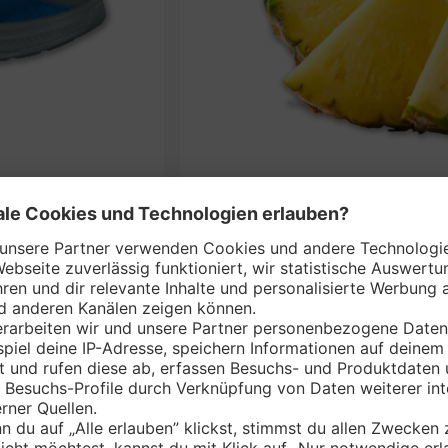
Anan
gs*
nem Markt