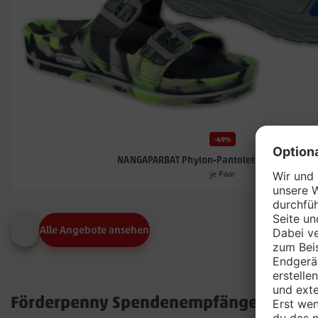
-49%
NANGAPARBAT Phylon-Pantoletten oder -Clo
je Paar
Alle Angebote ansehen
Förderpenny Spendenempfänger in dei