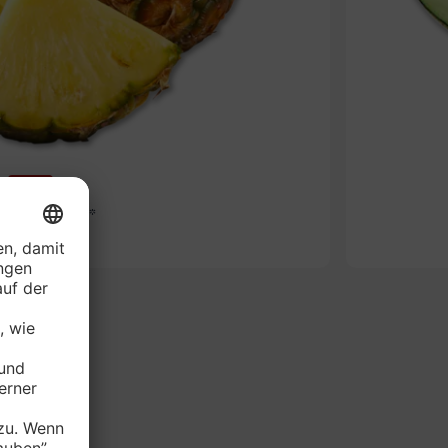
Aktion
as ohne Krone*
je kg