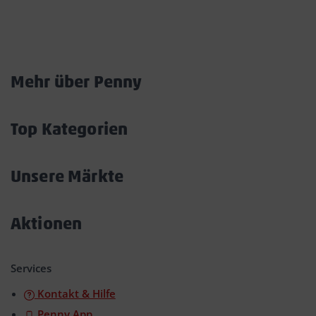
Marktkarte
Mehr über Penny
Akkordeon
öffnen/schließen
Top Kategorien
Akkordeon
öffnen/schließen
Unsere Märkte
Akkordeon
öffnen/schließen
Aktionen
Akkordeon
öffnen/schließen
Services
Kontakt & Hilfe
Penny App