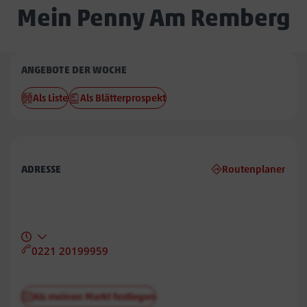
Mein Penny Am Remberg
Penny
ANGEBOTE DER WOCHE
Am
Als Liste
Als Blätterprospekt
Remberg
ADRESSE
Routenplaner
0221 20199959
Als meinen Markt festlegen