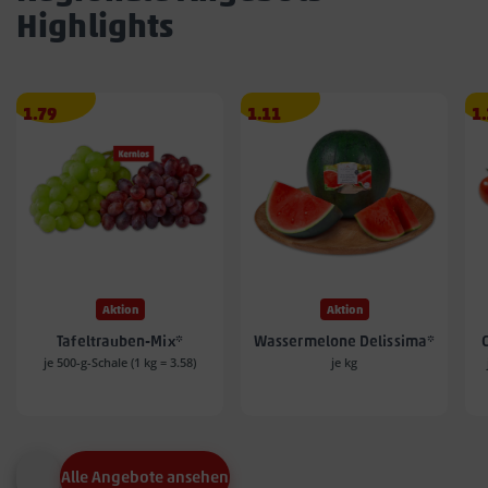
Highlights
Angebotspreis
Angebotspreis
A
1.79
1.11
1
1.79
1.11
1.
€
€
€
Aktion
Aktion
Tafeltrauben-Mix*
Wassermelone Delissima*
je 500-g-Schale (1 kg = 3.58)
je kg
Alle Angebote ansehen