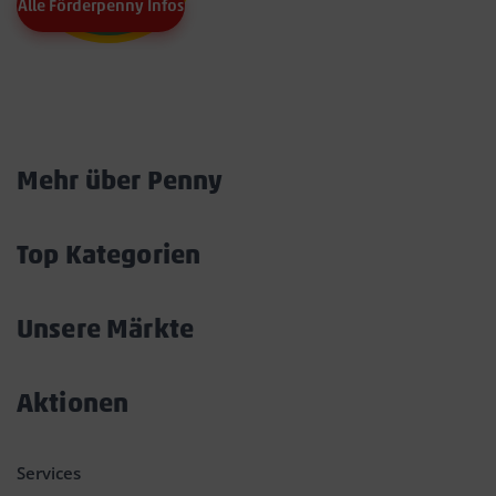
Alle Förderpenny Infos
Marktkarte
Mehr über Penny
Akkordeon
öffnen/schließen
Top Kategorien
Akkordeon
öffnen/schließen
Unsere Märkte
Akkordeon
öffnen/schließen
Aktionen
Akkordeon
öffnen/schließen
Services