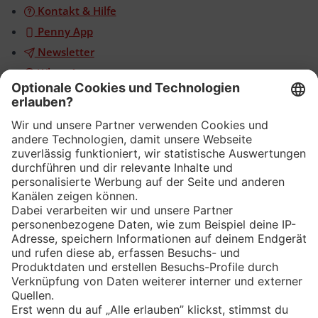
Kontakt & Hilfe
Penny App
Newsletter
WhatsApp
App