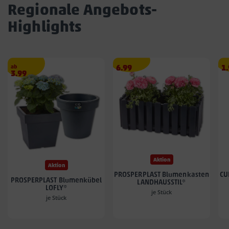
Regionale Angebots-
Highlights
Angebotspreis
A
ab
6.99
1
Angebotspreis
3.99
6.99
1.
3.99
€
€
€
Aktion
Aktion
PROSPERPLAST Blumenkasten
CU
PROSPERPLAST Blumenkübel
LANDHAUSSTIL*
LOFLY*
je Stück
je Stück