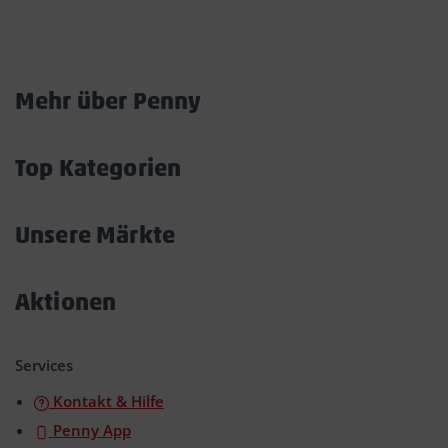
Marktkarte
Mehr über Penny
Akkordeon
öffnen/schließen
Top Kategorien
Akkordeon
öffnen/schließen
Unsere Märkte
Akkordeon
öffnen/schließen
Aktionen
Akkordeon
öffnen/schließen
Services
Kontakt & Hilfe
Penny App