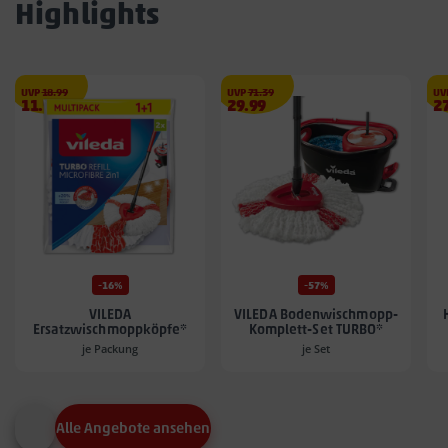
Highlights
€
€
UVP
18.99
UVP
71.39
UV
Angebotspreis
Angebotspreis
A
11.99
29.99
2
11.99
29.99
27
€
€
€
-16%
-57%
VILEDA
VILEDA Bodenwischmopp-
Ersatzwischmoppköpfe*
Komplett-Set TURBO*
je Packung
je Set
Alle Angebote ansehen