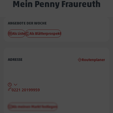
Mein Penny Fraureuth
Penny
ANGEBOTE DER WOCHE
Fraureuth
Als Liste
Als Blätterprospekt
ADRESSE
Routenplaner
0221 20199959
Als meinen Markt festlegen