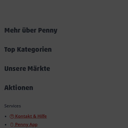
Marktkarte
Mehr über Penny
Akkordeon
öffnen/schließen
Top Kategorien
Akkordeon
öffnen/schließen
Unsere Märkte
Akkordeon
öffnen/schließen
Aktionen
Akkordeon
öffnen/schließen
Services
Kontakt & Hilfe
Penny App