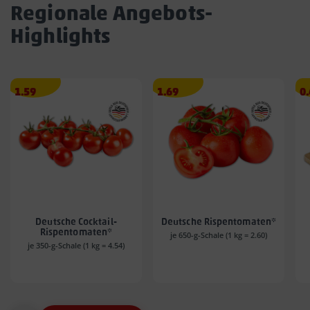
Regionale Angebots-
Highlights
Angebotspreis
Angebotspreis
A
1.59
1.69
0
1.59
1.69
0.
€
€
€
Deutsche Cocktail-
Deutsche Rispentomaten*
Rispentomaten*
je 650-g-Schale (1 kg = 2.60)
je 350-g-Schale (1 kg = 4.54)