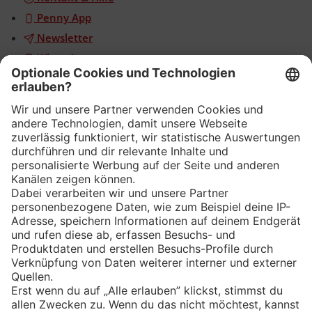
Penny App
Newsletter
WhatsApp
App
Eishockey