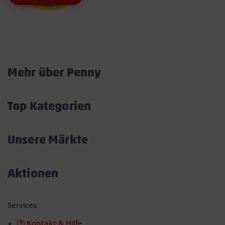
Marktkarte
Mehr über Penny
Akkordeon
öffnen/schließen
Top Kategorien
Akkordeon
öffnen/schließen
Unsere Märkte
Akkordeon
öffnen/schließen
Aktionen
Akkordeon
öffnen/schließen
Services
Kontakt & Hilfe