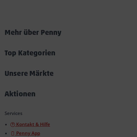
Marktkarte
Mehr über Penny
Akkordeon
öffnen/schließen
Top Kategorien
Akkordeon
öffnen/schließen
Unsere Märkte
Akkordeon
öffnen/schließen
Aktionen
Akkordeon
öffnen/schließen
Services
Kontakt & Hilfe
Penny App