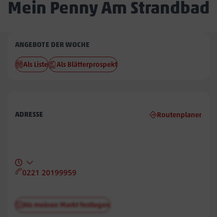
Mein Penny Am Strandbad
Penny
ANGEBOTE DER WOCHE
Am
Als Liste
Als Blätterprospekt
Strandbad
ADRESSE
Routenplaner
0221 20199959
Als meinen Markt festlegen