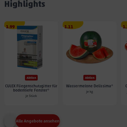
Highlights
Angebotspreis
Angebotspreis
A
1.99
1.11
1
1.99
1.11
1.
€
€
€
Aktion
Aktion
CULEX Fliegenschutzgitter für
Wassermelone Delissima*
bodentiefe Fenster*
je kg
je Stück
Alle Angebote ansehen