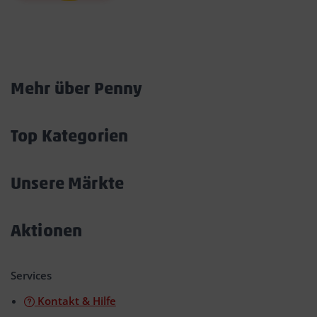
Marktkarte
Mehr über Penny
Akkordeon
öffnen/schließen
Top Kategorien
Akkordeon
öffnen/schließen
Unsere Märkte
Akkordeon
öffnen/schließen
Aktionen
Akkordeon
öffnen/schließen
Services
Kontakt & Hilfe