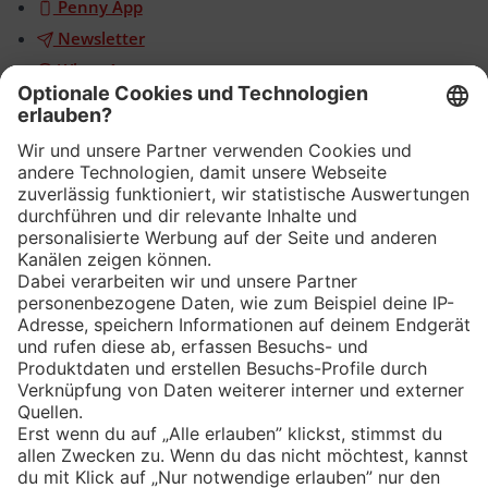
Penny App
Newsletter
WhatsApp
App
Eishockey