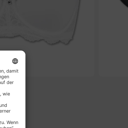
-61%
RIE Bügel-BH*
je Stück