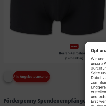
-59%
Herren-Retroshorts*
je 2er-Packung
Alle Angebote ansehen
Förderpenny Spendenempfänger in dei