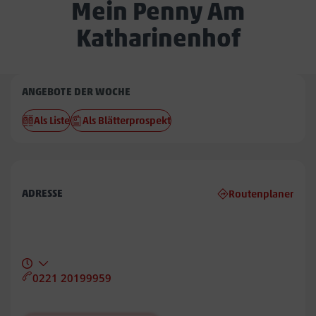
Mein Penny Am
Katharinenhof
Penny
ANGEBOTE DER WOCHE
Am
Als Liste
Als Blätterprospekt
Katharinenhof
ADRESSE
Routenplaner
0221 20199959