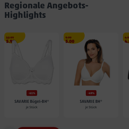
Regionale Angebots-
Highlights
Streichpreis
€
Streichpreis
€
Str
12.99
9.99
4.
Angebotspreis
Angebotspreis
A
5.99
5.00
4
5.99
5.00
4.
€
€
€
-61%
-49%
SAVARIE Bügel-BH*
SAVARIE BH*
je Stück
je Stück