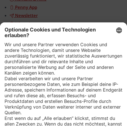
Penny App
Newsletter
WhatsApp
App
Eishockey