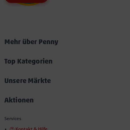
Marktkarte
Mehr über Penny
Akkordeon
öffnen/schließen
Top Kategorien
Akkordeon
öffnen/schließen
Unsere Märkte
Akkordeon
öffnen/schließen
Aktionen
Akkordeon
öffnen/schließen
Services
Kontakt & Hilfe