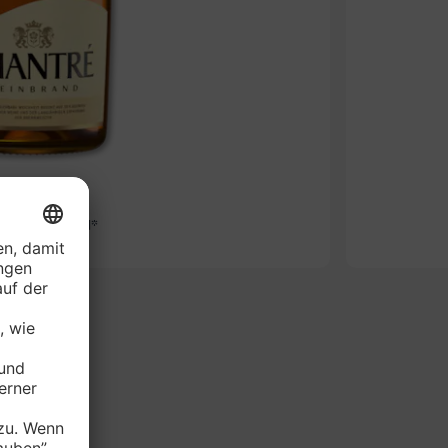
-27%
TRÉ Weinbrand*
0,7 l (1 l = 9.27)