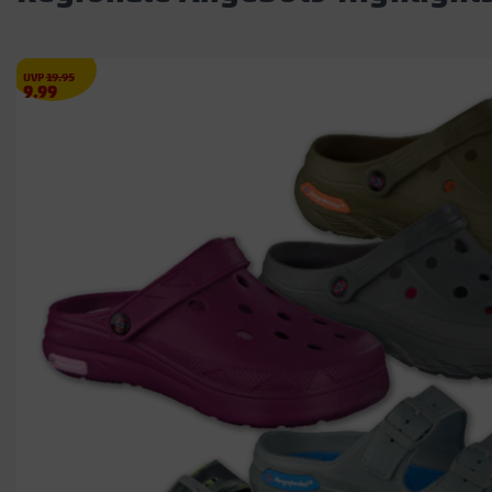
€
UVP
19.95
Angebotspreis
9.99
9.99
€