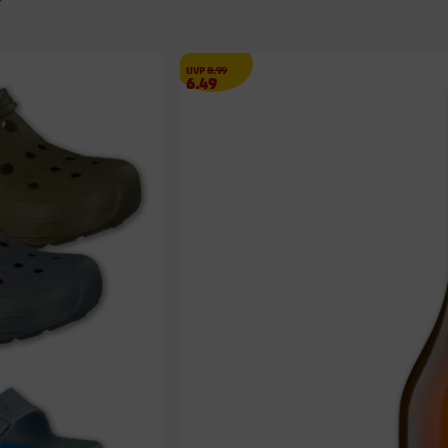
€
UVP
8.99
Angebotspreis
6.49
6.49
€