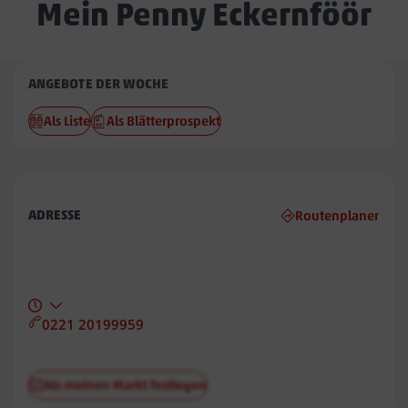
Mein Penny Eckernföör
Penny
ANGEBOTE DER WOCHE
Eckernföör
Als Liste
Als Blätterprospekt
ADRESSE
Routenplaner
0221 20199959
Als meinen Markt festlegen