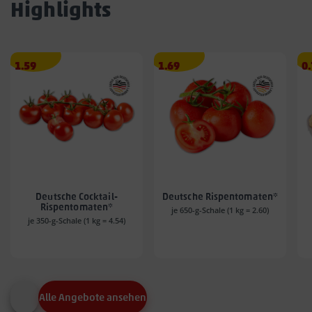
Highlights
Angebotspreis
Angebotspreis
A
1.59
1.69
0
1.59
1.69
0.
€
€
€
Deutsche Cocktail-
Deutsche Rispentomaten*
Rispentomaten*
je 650-g-Schale (1 kg = 2.60)
je 350-g-Schale (1 kg = 4.54)
Alle Angebote ansehen