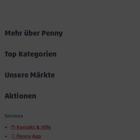
Marktkarte
Mehr über Penny
Akkordeon
öffnen/schließen
Top Kategorien
Akkordeon
öffnen/schließen
Unsere Märkte
Akkordeon
öffnen/schließen
Aktionen
Akkordeon
öffnen/schließen
Services
Kontakt & Hilfe
Penny App