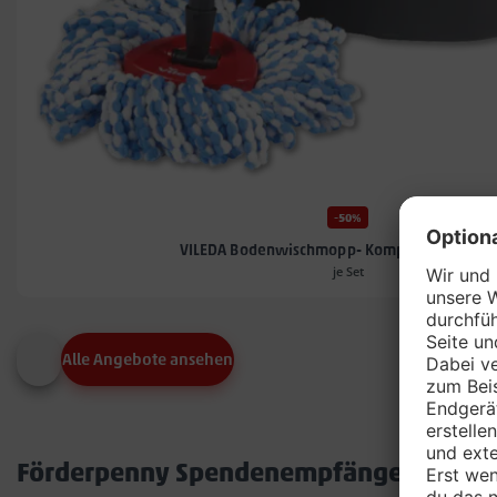
-50%
VILEDA Bodenwischmopp- Komplett-Set H2P
je Set
Alle Angebote ansehen
Förderpenny Spendenempfänger in dei