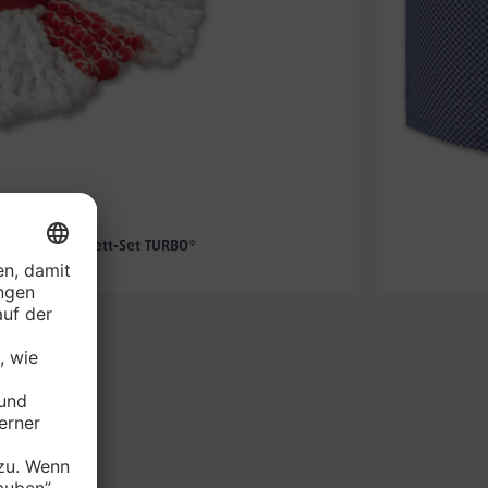
-57%
hmopp-Komplett-Set TURBO*
je Set