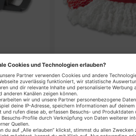
RO*
VILEDA Bodenwisc
nem Markt