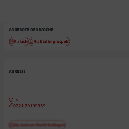
Penny
ANGEBOTE DER WOCHE
Eching
Als Liste
Als Blätterprospekt
ADRESSE
0221 20199959
Als meinen Markt festlegen