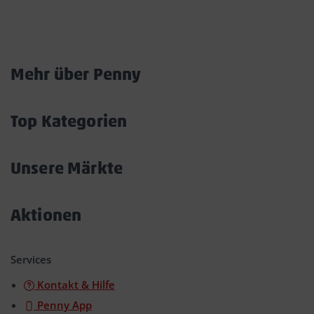
Marktkarte
Mehr über Penny
Akkordeon
öffnen/schließen
Top Kategorien
Akkordeon
öffnen/schließen
Unsere Märkte
Akkordeon
öffnen/schließen
Aktionen
Akkordeon
öffnen/schließen
Services
Kontakt & Hilfe
Penny App