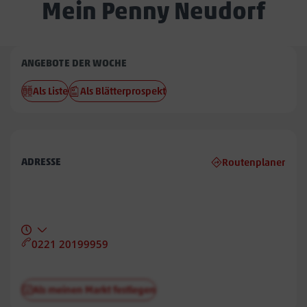
Mein Penny Neudorf
Penny
ANGEBOTE DER WOCHE
Neudorf
Als Liste
Als Blätterprospekt
ADRESSE
Routenplaner
0221 20199959
Als meinen Markt festlegen