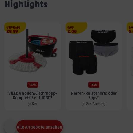
Highlights
€
Streichpreis
€
Str
UVP
71.39
6.99
9.
Angebotspreis
Angebotspreis
A
29.99
2.00
5
29.99
2.00
5.
€
€
€
-57%
-71%
VILEDA Bodenwischmopp-
Herren-Retroshorts oder
Komplett-Set TURBO*
Slips*
je Set
je 2er-Packung
Alle Angebote ansehen