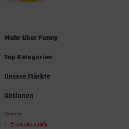
Marktkarte
Mehr über Penny
Akkordeon
öffnen/schließen
Top Kategorien
Akkordeon
öffnen/schließen
Unsere Märkte
Akkordeon
öffnen/schließen
Aktionen
Akkordeon
öffnen/schließen
Services
Kontakt & Hilfe