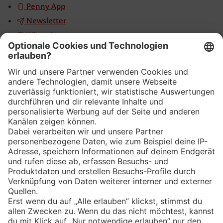
Penny App
Newsletter
WhatsApp
App
Eishockey