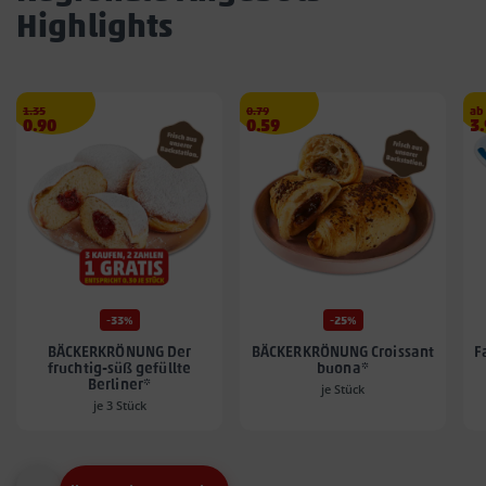
Highlights
Streichpreis
€
Streichpreis
€
1.35
0.79
ab
Angebotspreis
Angebotspreis
A
0.90
0.59
3
0.90
0.59
3.
€
€
€
-33%
-25%
BÄCKERKRÖNUNG Der
BÄCKERKRÖNUNG Croissant
F
fruchtig-süß gefüllte
buona*
Berliner*
je Stück
je 3 Stück