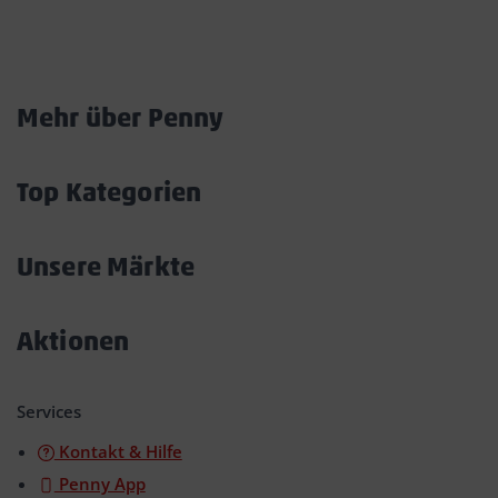
Marktkarte
Mehr über Penny
Akkordeon
öffnen/schließen
Top Kategorien
Akkordeon
öffnen/schließen
Unsere Märkte
Akkordeon
öffnen/schließen
Aktionen
Akkordeon
öffnen/schließen
Services
Kontakt & Hilfe
Penny App