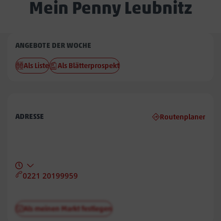
Mein Penny Leubnitz
Penny
ANGEBOTE DER WOCHE
Leubnitz
Als Liste
Als Blätterprospekt
ADRESSE
Routenplaner
0221 20199959
Als meinen Markt festlegen