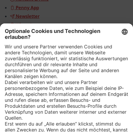
Penny App
Newsletter
WhatsApp
App
Eishockey