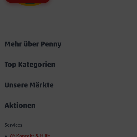
Marktkarte
Mehr über Penny
Akkordeon
öffnen/schließen
Top Kategorien
Akkordeon
öffnen/schließen
Unsere Märkte
Akkordeon
öffnen/schließen
Aktionen
Akkordeon
öffnen/schließen
Services
Kontakt & Hilfe