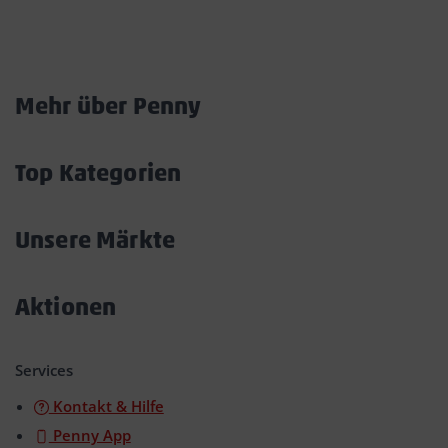
Marktkarte
Mehr über Penny
Akkordeon
öffnen/schließen
Top Kategorien
Akkordeon
öffnen/schließen
Unsere Märkte
Akkordeon
öffnen/schließen
Aktionen
Akkordeon
öffnen/schließen
Services
Kontakt & Hilfe
Penny App