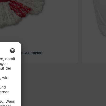
-57%
hmopp-Komplett-Set TURBO*
je Set