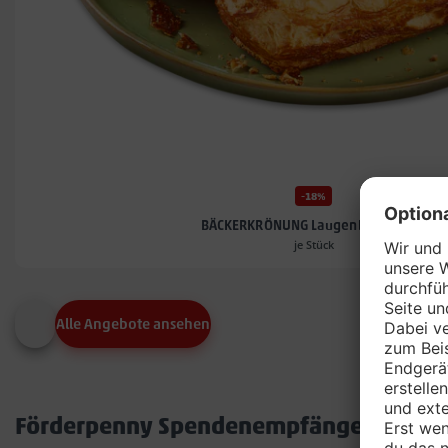
-18%
BÄCKERKRÖNUNG Laugenbuttereck*
je Stück
Alle Angebote ansehen
Förderpenny Spendenempfänger in dei