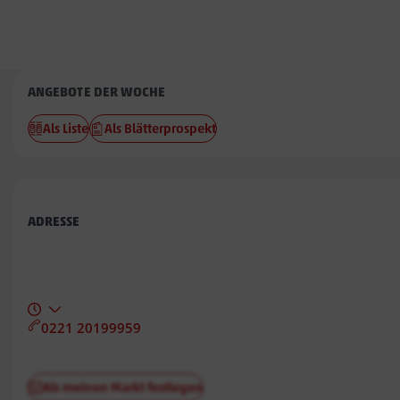
Penny
ANGEBOTE DER WOCHE
Groden
Als Liste
Als Blätterprospekt
ADRESSE
0221 20199959
Als meinen Markt festlegen