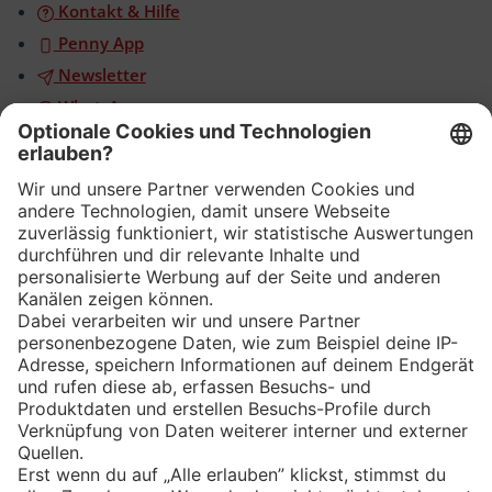
Kontakt & Hilfe
Penny App
Newsletter
WhatsApp
App