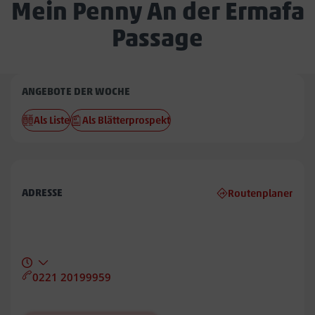
Mein Penny An der Ermafa
Passage
Penny
ANGEBOTE DER WOCHE
An
Als Liste
Als Blätterprospekt
der
Ermafa
Passage
ADRESSE
Routenplaner
0221 20199959