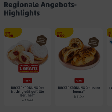
Regionale Angebots-
Highlights
Streichpreis
€
Streichpreis
€
1.35
0.79
ab
Angebotspreis
Angebotspreis
A
0.90
0.59
3
0.90
0.59
3.
€
€
€
-33%
-25%
BÄCKERKRÖNUNG Der
BÄCKERKRÖNUNG Croissant
F
fruchtig-süß gefüllte
buona*
Berliner*
je Stück
je 3 Stück