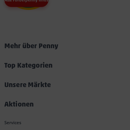
Alle Förderpenny Infos
Marktkarte
Mehr über Penny
Akkordeon
öffnen/schließen
Top Kategorien
Akkordeon
öffnen/schließen
Unsere Märkte
Akkordeon
öffnen/schließen
Aktionen
Akkordeon
öffnen/schließen
Services