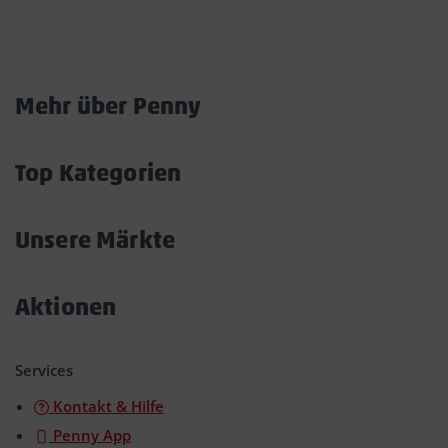
Marktkarte
Mehr über Penny
Akkordeon
öffnen/schließen
Top Kategorien
Akkordeon
öffnen/schließen
Unsere Märkte
Akkordeon
öffnen/schließen
Aktionen
Akkordeon
öffnen/schließen
Services
Kontakt & Hilfe
Penny App