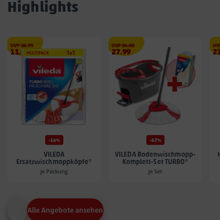
Highlights
€
€
UVP
18.99
UVP
84.88
UV
Angebotspreis
Angebotspreis
A
11.99
27.99
2
11.99
27.99
27
€
€
€
-16%
-67%
VILEDA
VILEDA Bodenwischmopp-
Ersatzwischmoppköpfe*
Komplett-Set TURBO*
je Packung
je Set
Alle Angebote ansehen