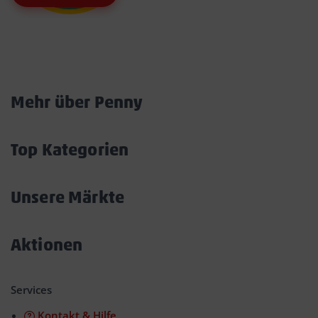
Marktkarte
Mehr über Penny
Akkordeon
öffnen/schließen
Top Kategorien
Akkordeon
öffnen/schließen
Unsere Märkte
Akkordeon
öffnen/schließen
Aktionen
Akkordeon
öffnen/schließen
Services
Kontakt & Hilfe