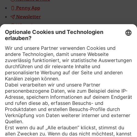
Penny App
Newsletter
WhatsApp
App
Eishockey