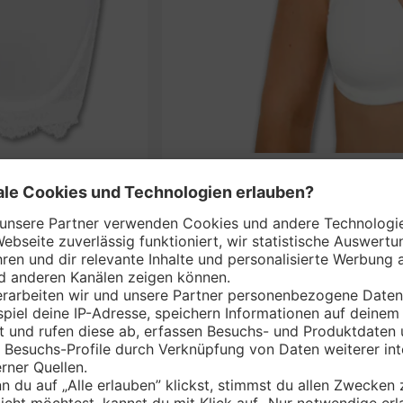
S
nem Markt