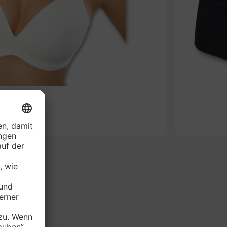
-49%
AVARIE BH*
je Stück