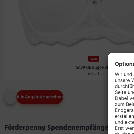
-61%
SAVARIE Bügel-BH*
je Stück
Alle Angebote ansehen
Förderpenny Spendenempfänger in dei