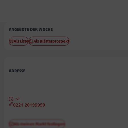
Penny
ANGEBOTE DER WOCHE
Breitenbrunn
Als Liste
Als Blätterprospekt
ADRESSE
0221 20199959
Als meinen Markt festlegen