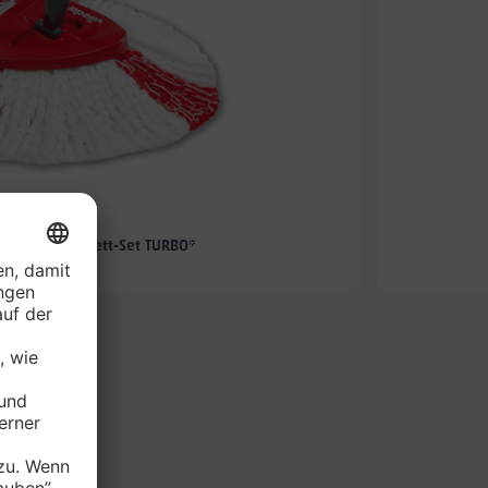
-67%
hmopp-Komplett-Set TURBO*
je Set