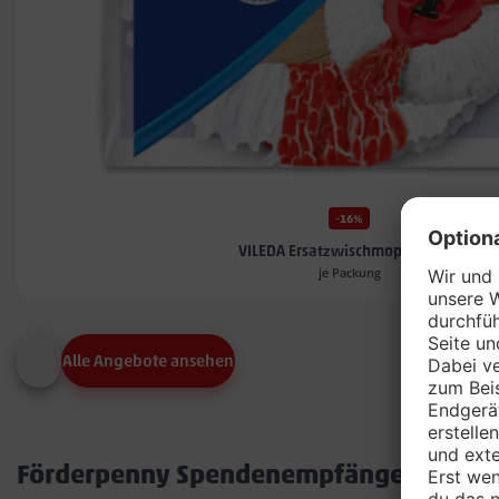
-16%
VILEDA Ersatzwischmoppköpfe*
je Packung
Alle Angebote ansehen
Förderpenny Spendenempfänger in dei