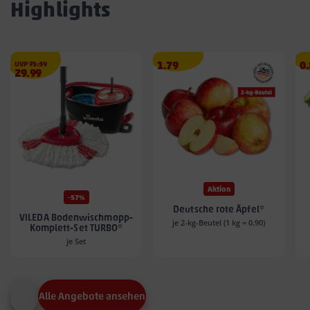
Highlights
€
Angebotspreis
A
UVP
71.39
1.79
0
Angebotspreis
29.99
1.79
0.
29.99
€
€
€
Aktion
-57%
Deutsche rote Äpfel*
VILEDA Bodenwischmopp-
je 2-kg-Beutel (1 kg = 0.90)
Komplett-Set TURBO*
je Set
Alle Angebote ansehen