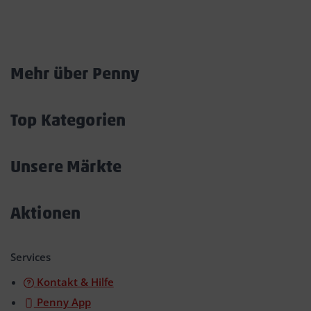
Marktkarte
Mehr über Penny
Akkordeon
öffnen/schließen
Top Kategorien
Akkordeon
öffnen/schließen
Unsere Märkte
Akkordeon
öffnen/schließen
Aktionen
Akkordeon
öffnen/schließen
Services
Kontakt & Hilfe
Penny App