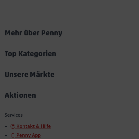
Marktkarte
Mehr über Penny
Akkordeon
öffnen/schließen
Top Kategorien
Akkordeon
öffnen/schließen
Unsere Märkte
Akkordeon
öffnen/schließen
Aktionen
Akkordeon
öffnen/schließen
Services
Kontakt & Hilfe
Penny App