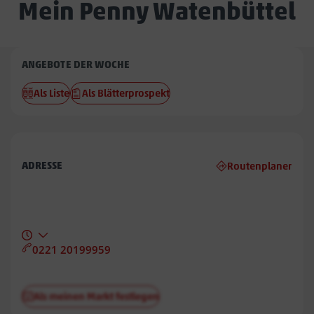
Mein Penny Watenbüttel
Penny
ANGEBOTE DER WOCHE
Watenbüttel
Als Liste
Als Blätterprospekt
ADRESSE
Routenplaner
0221 20199959
Als meinen Markt festlegen