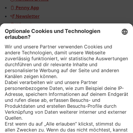
Penny App
Newsletter
WhatsApp
App
Eishockey