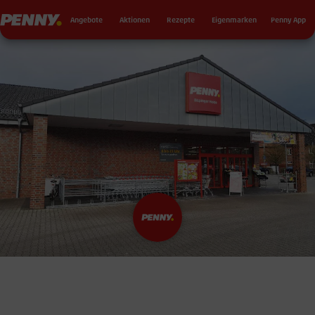
Seku
Penny
Angebote
Aktionen
Rezepte
Eigenmarken
Penny App