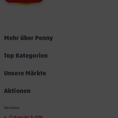
Marktkarte
Mehr über Penny
Akkordeon
öffnen/schließen
Top Kategorien
Akkordeon
öffnen/schließen
Unsere Märkte
Akkordeon
öffnen/schließen
Aktionen
Akkordeon
öffnen/schließen
Services
Kontakt & Hilfe