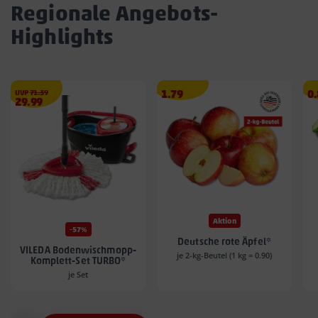
Regionale Angebots-
Highlights
€
Angebotspreis
A
UVP
71.39
1.79
0
Angebotspreis
29.99
1.79
0.
29.99
€
€
€
Aktion
-57%
Deutsche rote Äpfel*
VILEDA Bodenwischmopp-
je 2-kg-Beutel (1 kg = 0.90)
Komplett-Set TURBO*
je Set