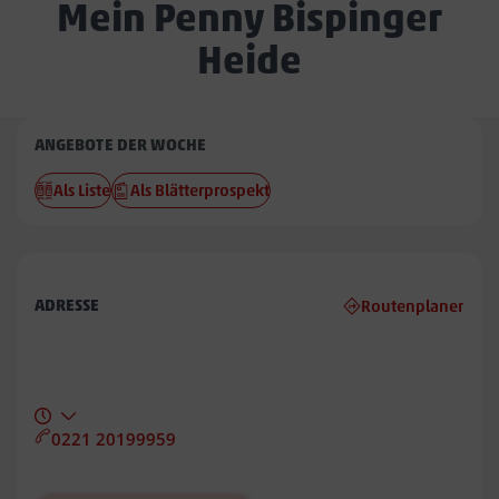
Mein Penny Bispinger
Heide
Penny
ANGEBOTE DER WOCHE
Bispinger
Als Liste
Als Blätterprospekt
Heide
ADRESSE
Routenplaner
0221 20199959