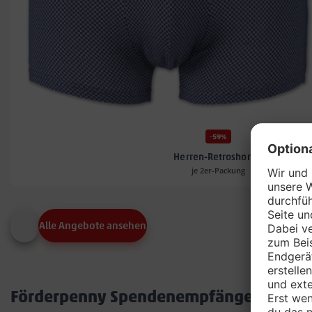
-59%
Herren-Retroshorts*
je 2er-Packung
Alle Angebote ansehen
Förderpenny Spendenempfänger in dei