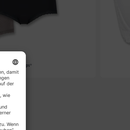
-19%
TYLE Damen-Slips*
je Packung