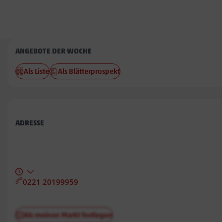
Penny
ANGEBOTE DER WOCHE
Birkenau
Als Liste
Als Blätterprospekt
ADRESSE
0221 20199959
Als meinen Markt festlegen