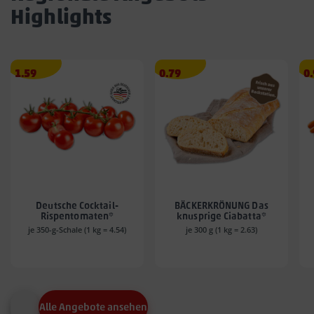
Highlights
Angebotspreis
Angebotspreis
A
1.59
0.79
0
1.59
0.79
0.
€
€
€
Deutsche Cocktail-
BÄCKERKRÖNUNG Das
Rispentomaten*
knusprige Ciabatta*
je 350-g-Schale (1 kg = 4.54)
je 300 g (1 kg = 2.63)
Alle Angebote ansehen