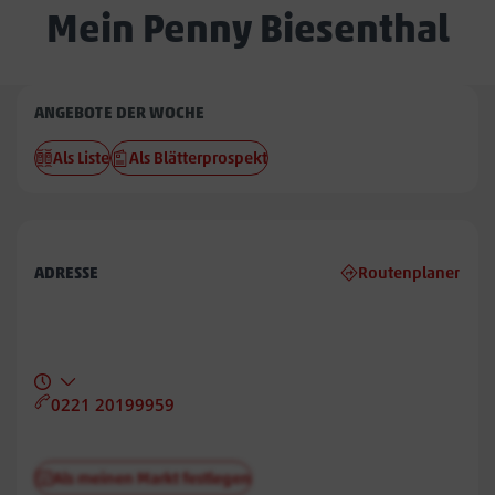
Mein Penny Biesenthal
Penny
ANGEBOTE DER WOCHE
Biesenthal
Als Liste
Als Blätterprospekt
ADRESSE
Routenplaner
0221 20199959
Als meinen Markt festlegen