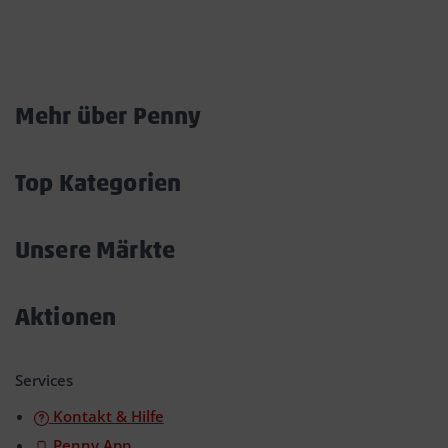
Marktkarte
Mehr über Penny
Akkordeon
öffnen/schließen
Top Kategorien
Akkordeon
öffnen/schließen
Unsere Märkte
Akkordeon
öffnen/schließen
Aktionen
Akkordeon
öffnen/schließen
Services
Kontakt & Hilfe
Penny App