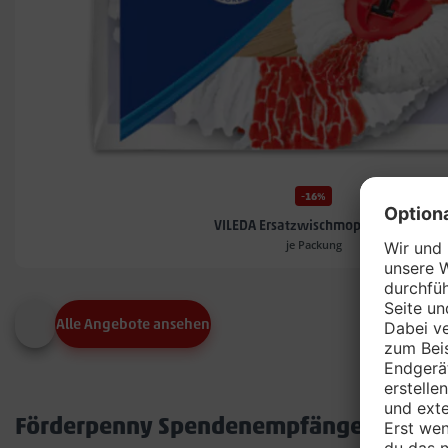
-16%
VILEDA Ersatzwischmoppköpfe*
je Packung
Alle Angebote ansehen
Förderpenny Spendenempfänger in dei