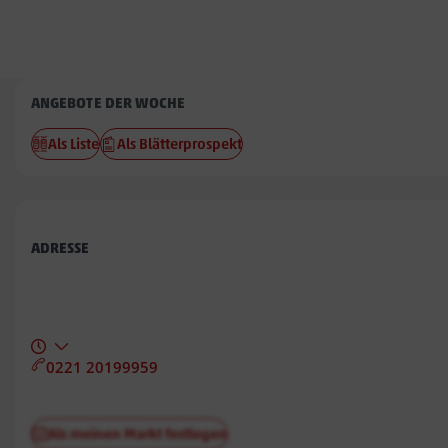
Penny
ANGEBOTE DER WOCHE
Underground
Als Liste
Als Blätterprospekt
ADRESSE
0221 20199959
Als meinen Markt festlegen