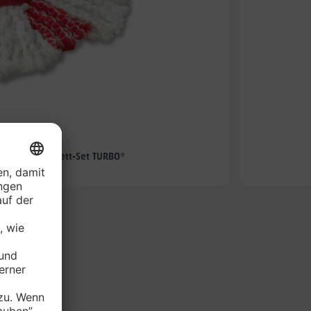
-57%
hmopp-Komplett-Set TURBO*
je Set