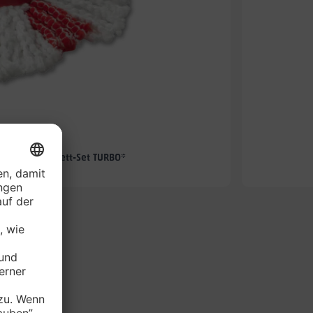
-57%
hmopp-Komplett-Set TURBO*
je Set