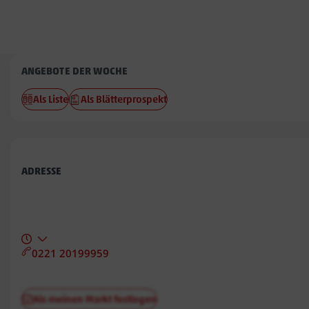
Penny
ANGEBOTE DER WOCHE
Leibnizstraße
Als Liste
Als Blätterprospekt
ADRESSE
0221 20199959
Als meinen Markt festlegen