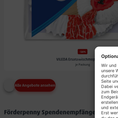
-16%
VILEDA Ersatzwischmoppköpfe*
je Packung
Alle Angebote ansehen
Förderpenny Spendenempfänger in dei