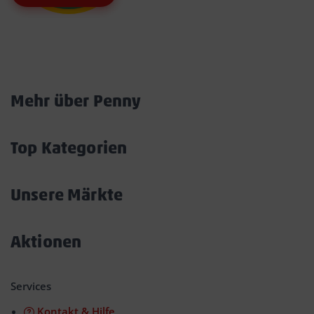
Marktkarte
Mehr über Penny
Akkordeon
öffnen/schließen
Top Kategorien
Akkordeon
öffnen/schließen
Unsere Märkte
Akkordeon
öffnen/schließen
Aktionen
Akkordeon
öffnen/schließen
Services
Kontakt & Hilfe