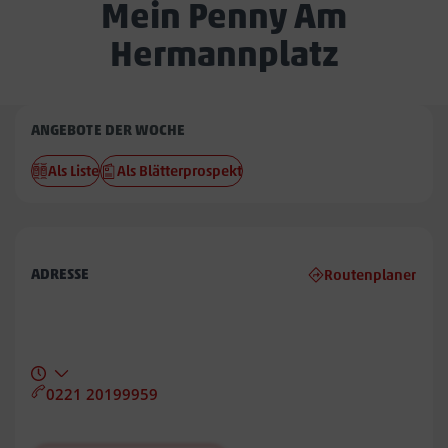
Mein Penny Am
Hermannplatz
Penny
ANGEBOTE DER WOCHE
Am
Als Liste
Als Blätterprospekt
Hermannplatz
ADRESSE
Routenplaner
0221 20199959