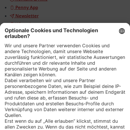
Penny App
Newsletter
WhatsApp
App
Eishockey