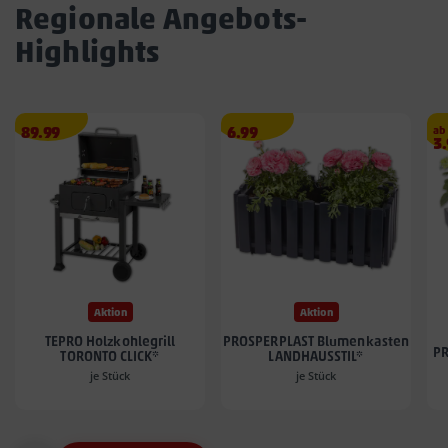
Regionale Angebots-
Highlights
Angebotspreis
Angebotspreis
89.99
6.99
ab
A
3
89.99
6.99
3.
€
€
€
Aktion
Aktion
TEPRO Holzkohlegrill
PROSPERPLAST Blumenkasten
PR
TORONTO CLICK*
LANDHAUSSTIL*
je Stück
je Stück