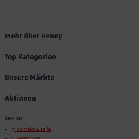
Marktkarte
Mehr über Penny
Akkordeon
öffnen/schließen
Top Kategorien
Akkordeon
öffnen/schließen
Unsere Märkte
Akkordeon
öffnen/schließen
Aktionen
Akkordeon
öffnen/schließen
Services
Kontakt & Hilfe
Penny App