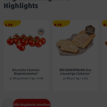
Highlights
Angebotspreis
Angebotspreis
A
1.59
0.79
0
1.59
0.79
0.
€
€
€
Deutsche Cocktail-
BÄCKERKRÖNUNG Das
Rispentomaten*
knusprige Ciabatta*
je 350-g-Schale (1 kg = 4.54)
je 300 g (1 kg = 2.63)
Alle Angebote ansehen