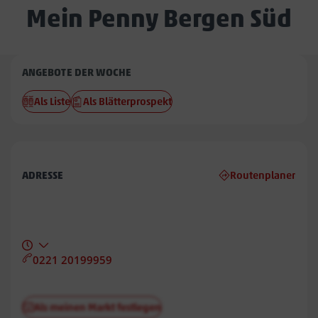
Mein Penny Bergen Süd
Penny
ANGEBOTE DER WOCHE
Bergen
Als Liste
Als Blätterprospekt
Süd
ADRESSE
Routenplaner
0221 20199959
Als meinen Markt festlegen