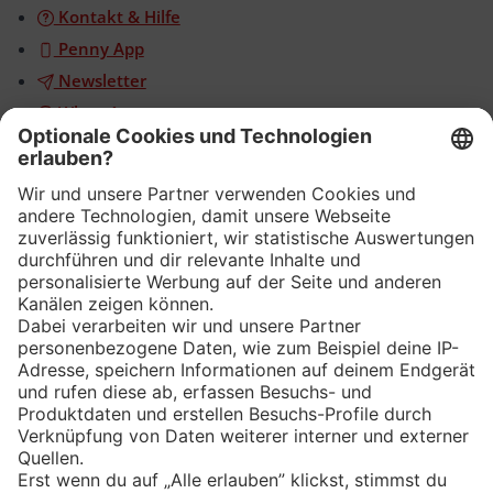
Kontakt & Hilfe
Penny App
Newsletter
WhatsApp
App