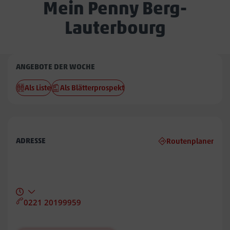
Mein Penny Berg-
Lauterbourg
Penny
ANGEBOTE DER WOCHE
Berg-
Als Liste
Als Blätterprospekt
Lauterbourg
ADRESSE
Routenplaner
0221 20199959