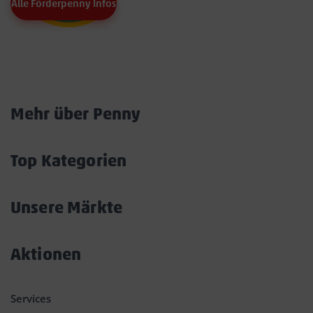
Alle Förderpenny Infos
Marktkarte
Mehr über Penny
Akkordeon
öffnen/schließen
Top Kategorien
Akkordeon
öffnen/schließen
Unsere Märkte
Akkordeon
öffnen/schließen
Aktionen
Akkordeon
öffnen/schließen
Services