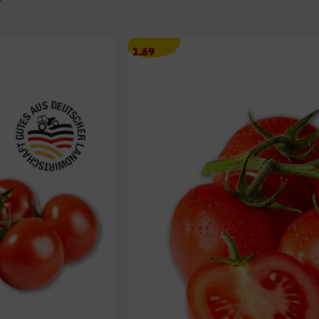
Angebotspreis
1.69
1.69
€