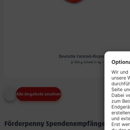
Deutsche Cocktail-Rispentomaten*
je 350-g-Schale (1 kg = 4.54)
Alle Angebote ansehen
Förderpenny Spendenempfänger in dei