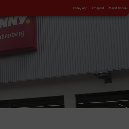
Sekundärnavigation
Penny App
Prospekt
Markt finden