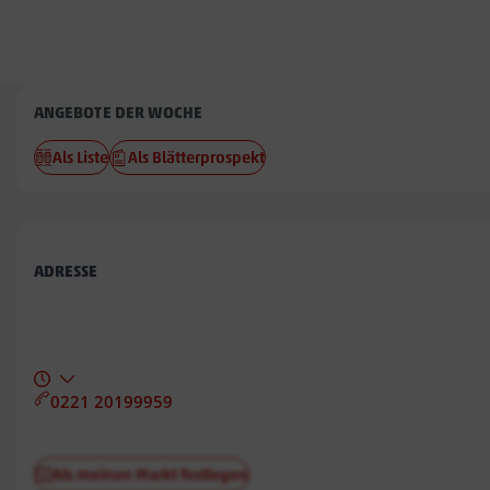
Penny
ANGEBOTE DER WOCHE
Aegidienberg
Als Liste
Als Blätterprospekt
ADRESSE
0221 20199959
Als meinen Markt festlegen