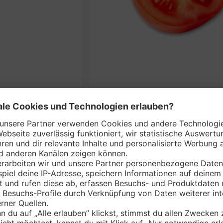
Deutsch
je 650-g
nem Markt