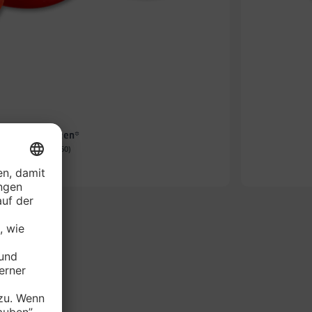
e Rispentomaten*
-Schale (1 kg = 2.60)