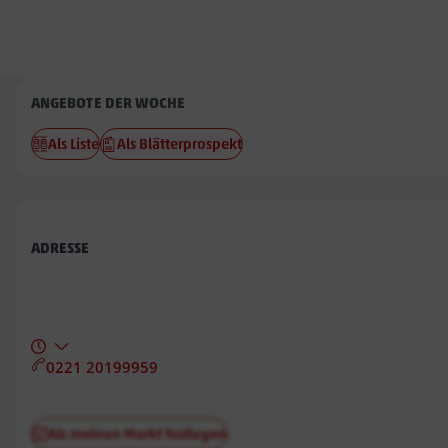
Penny
ANGEBOTE DER WOCHE
Babenhausen
Als Liste
Als Blätterprospekt
ADRESSE
0221 20199959
Als meinen Markt festlegen