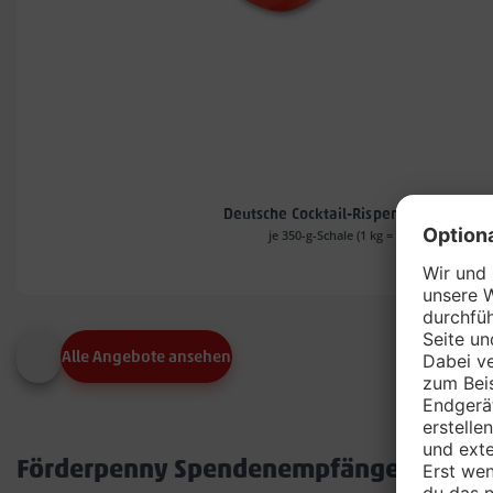
Deutsche Cocktail-Rispentomaten*
je 350-g-Schale (1 kg = 4.54)
Alle Angebote ansehen
Förderpenny Spendenempfänger in dei