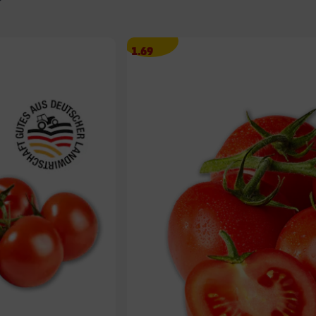
Angebotspreis
1.69
1.69
€