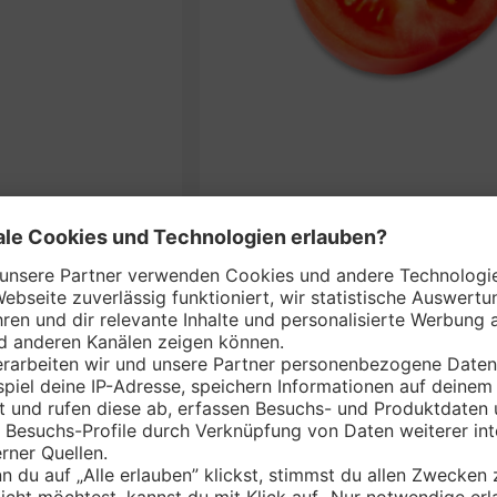
Deutsch
je 650-g
nem Markt