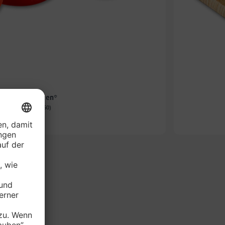
e Rispentomaten*
-Schale (1 kg = 2.60)