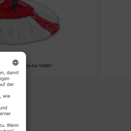
-67%
hmopp-Komplett-Set TURBO*
je Set