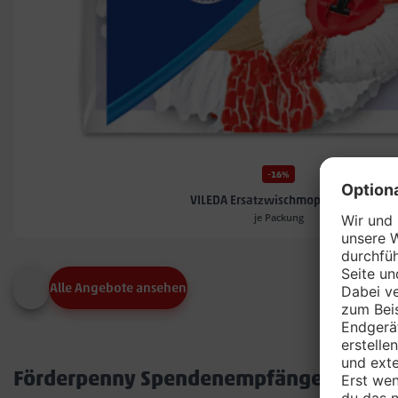
-16%
VILEDA Ersatzwischmoppköpfe*
je Packung
Alle Angebote ansehen
Förderpenny Spendenempfänger in dei