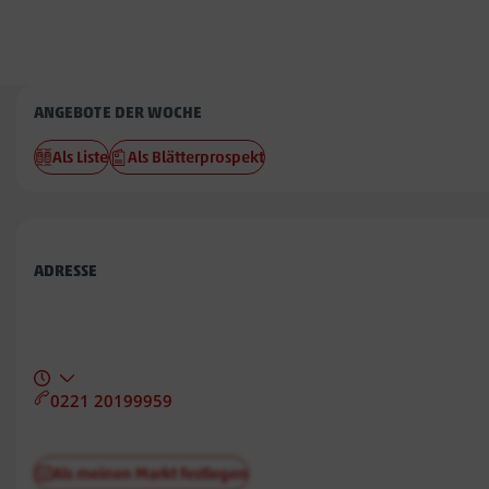
Penny
ANGEBOTE DER WOCHE
An
Als Liste
Als Blätterprospekt
der
Mulde
ADRESSE
0221 20199959
Als meinen Markt festlegen