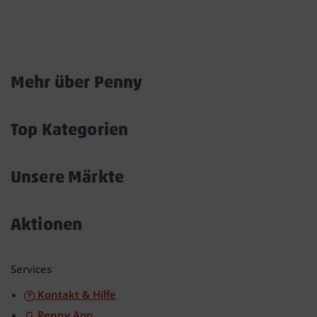
Marktkarte
Mehr über Penny
Akkordeon
öffnen/schließen
Top Kategorien
Akkordeon
öffnen/schließen
Unsere Märkte
Akkordeon
öffnen/schließen
Aktionen
Akkordeon
öffnen/schließen
Services
Kontakt & Hilfe
Penny App