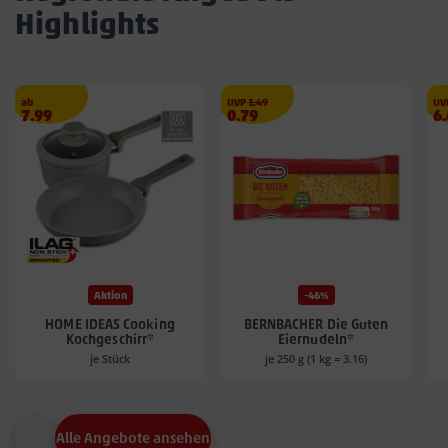
Highlights
€
ab
UVP
1.49
UV
Angebotspreis
Angebotspreis
A
7.99
0.79
6
7.99
0.79
6.
€
€
€
Aktion
-46%
HOME IDEAS Cooking
BERNBACHER Die Guten
Kochgeschirr*
Eiernudeln*
je Stück
je 250 g (1 kg = 3.16)
Alle Angebote ansehen