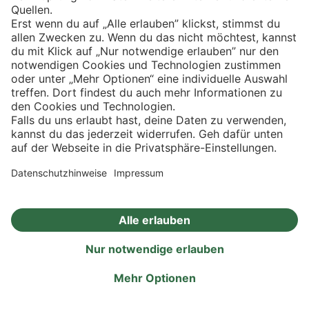
11. Haftungsausschluss
PENNY übernimmt keine Verantwortung für
Datenverluste, insbesondere solche, die auf dem Wege
der Datenübertragung entstanden sind, technische
Defekte sowie verloren gegangene, beschädigte oder
verspätete Einsendungen, die auf Netzwerk-, Hardware-
oder Softwareprobleme zurückzuführen sind.
Etwaige Gewährleistungsansprüche der Gewinner sind
ausgeschlossen.
12. Änderung/Einstellung des Gewinnspiels
PENNY behält sich das Recht vor, das Gewinnspiel im Fall
unvorhergesehener Umstände zu ändern oder
einzustellen.
PENNY ist insbesondere berechtigt, das Gewinnspiel
Angebote
Aktionen
Rezepte
Eigenmarken
einzustellen, abzubrechen oder auszusetzen, wenn