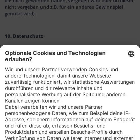
die nicht gewonnen haben, vergeben wird oder ob dieser
nicht vergeben und z.B. für ein anderes Gewinnspiel
genutzt wird).
10. Datenschutz
Personenbezogene Daten werden von der PENNY-Markt
GmbH, Domstr. 20, 50668 Köln ausschließlich zur
Durchführung des Gewinnspiels gespeichert. Eine
Weitergabe der Daten an Dritte erfolgt grundsätzlich nur
mit folgenden Ausnahmen:
1. Es ist zu Durchführung des Gewinnspiels erforderlich
2. Es ist zur Gewinnanwendung notwendig (der jeweilige
PENNY DEL Clubs erhält die Daten der Gewinner).
Nach Beendigung des Gewinnspiels werden die
Personendaten gelöscht.